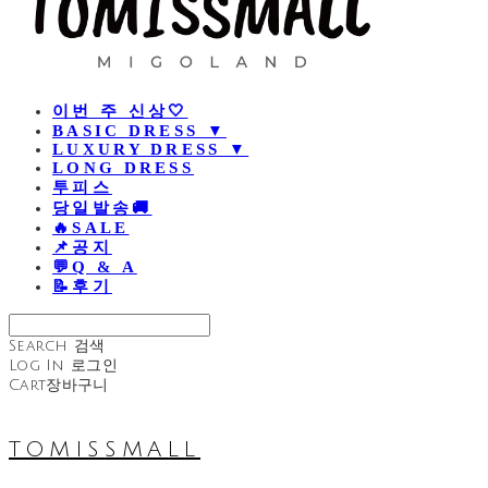
이번 주 신상🤍
BASIC DRESS ▼
LUXURY DRESS ▼
LONG DRESS
투피스
당일발송🚚
🔥SALE
📌공지
💬Q & A
📝후기
Search
검색
Log In
로그인
Cart
장바구니
TOMISSMALL