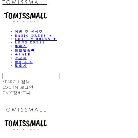
TOMISSMALL
이번 주 신상🤍
BASIC DRESS ▼
LUXURY DRESS ▼
LONG DRESS
투피스
당일발송🚚
🔥SALE
📌공지
💬Q & A
📝후기
Search
검색
Log In
로그인
Cart
장바구니
TOMISSMALL