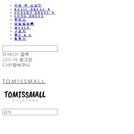
이번 주 신상🤍
BASIC DRESS ▼
LUXURY DRESS ▼
LONG DRESS
투피스
당일발송🚚
🔥SALE
📌공지
💬Q & A
📝후기
Search
검색
Log In
로그인
Cart
장바구니
TOMISSMALL