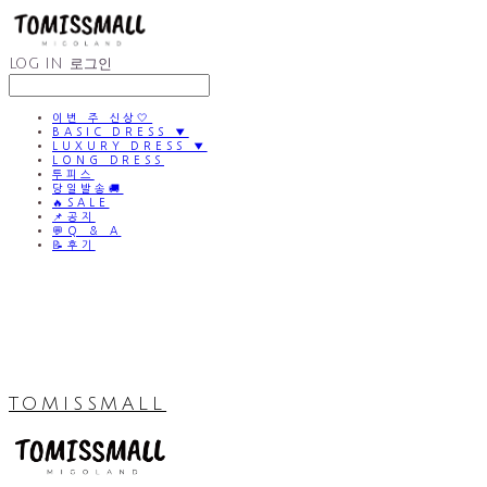
LOG IN
로그인
이번 주 신상🤍
BASIC DRESS ▼
LUXURY DRESS ▼
LONG DRESS
투피스
당일발송🚚
🔥SALE
📌공지
💬Q & A
📝후기
TOMISSMALL