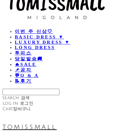
이번 주 신상🤍
BASIC DRESS ▼
LUXURY DRESS ▼
LONG DRESS
투피스
당일발송🚚
🔥SALE
📌공지
💬Q & A
📝후기
Search
검색
Log In
로그인
Cart
장바구니
TOMISSMALL