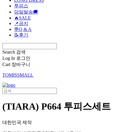
LONG DRESS
투피스
당일발송🚚
🔥SALE
📌공지
💬Q & A
📝후기
Search
검색
Log In
로그인
Cart
장바구니
TOMISSMALL
(TIARA) P664 투피스세트
대한민국 제작