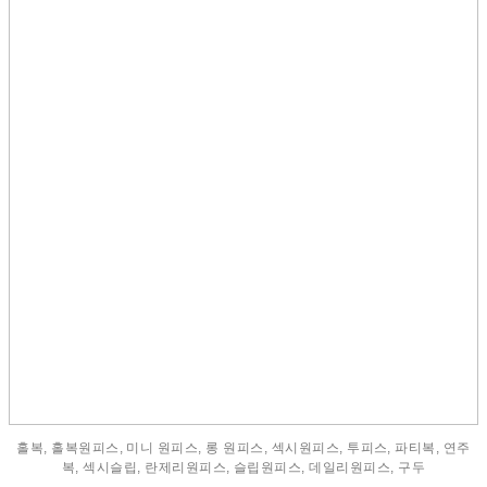
홀복, 홀복원피스, 미니 원피스, 롱 원피스, 섹시원피스, 투피스, 파티복, 연주
복, 섹시슬립, 란제리원피스, 슬립원피스, 데일리원피스, 구두