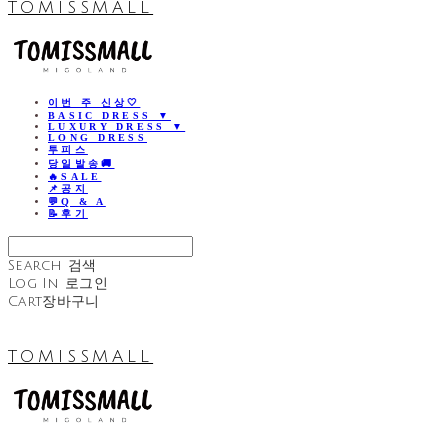
TOMISSMALL
이번 주 신상🤍
BASIC DRESS ▼
LUXURY DRESS ▼
LONG DRESS
투피스
당일발송🚚
🔥SALE
📌공지
💬Q & A
📝후기
Search
검색
Log In
로그인
Cart
장바구니
TOMISSMALL