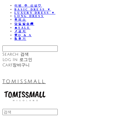
이번 주 신상🤍
BASIC DRESS ▼
LUXURY DRESS ▼
LONG DRESS
투피스
당일발송🚚
🔥SALE
📌공지
💬Q & A
📝후기
Search
검색
Log In
로그인
Cart
장바구니
TOMISSMALL