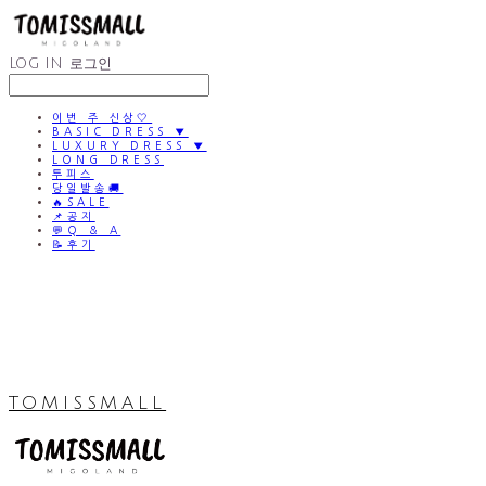
LOG IN
로그인
이번 주 신상🤍
BASIC DRESS ▼
LUXURY DRESS ▼
LONG DRESS
투피스
당일발송🚚
🔥SALE
📌공지
💬Q & A
📝후기
TOMISSMALL