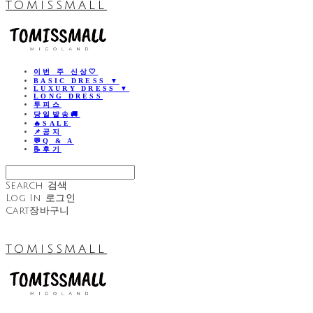
TOMISSMALL
이번 주 신상🤍
BASIC DRESS ▼
LUXURY DRESS ▼
LONG DRESS
투피스
당일발송🚚
🔥SALE
📌공지
💬Q & A
📝후기
Search
검색
Log In
로그인
Cart
장바구니
TOMISSMALL