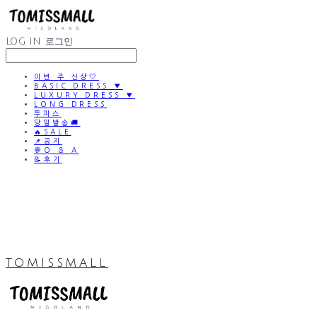
LOG IN
로그인
이번 주 신상🤍
BASIC DRESS ▼
LUXURY DRESS ▼
LONG DRESS
투피스
당일발송🚚
🔥SALE
📌공지
💬Q & A
📝후기
TOMISSMALL