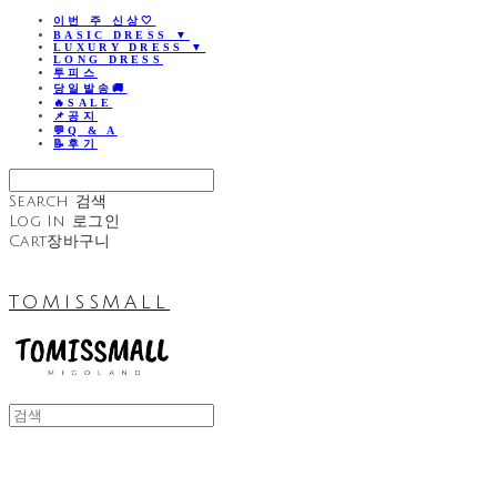
이번 주 신상🤍
BASIC DRESS ▼
LUXURY DRESS ▼
LONG DRESS
투피스
당일발송🚚
🔥SALE
📌공지
💬Q & A
📝후기
Search
검색
Log In
로그인
Cart
장바구니
TOMISSMALL