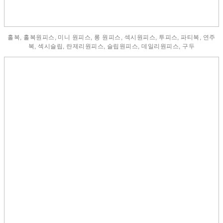
홀복, 홀복원피스, 미니 원피스, 롱 원피스, 섹시원피스, 투피스, 파티복, 연주
복, 섹시슬립, 란제리원피스, 슬립원피스, 데일리원피스, 구두