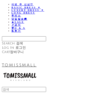
이번 주 신상🤍
BASIC DRESS ▼
LUXURY DRESS ▼
LONG DRESS
투피스
당일발송🚚
🔥SALE
📌공지
💬Q & A
📝후기
Search
검색
Log In
로그인
Cart
장바구니
TOMISSMALL