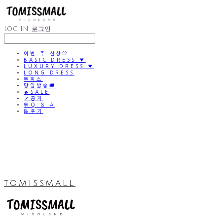
LOG IN
로그인
이번 주 신상🤍
BASIC DRESS ▼
LUXURY DRESS ▼
LONG DRESS
투피스
당일발송🚚
🔥SALE
📌공지
💬Q & A
📝후기
TOMISSMALL