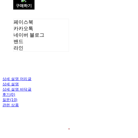
구매하기
페이스북
카카오톡
네이버 블로그
밴드
라인
상세 설명 머리글
상세 설명
상세 설명 바닥글
후기(0)
질문(10)
관련 상품
❛