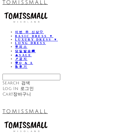
TOMISSMALL
이번 주 신상🤍
BASIC DRESS ▼
LUXURY DRESS ▼
LONG DRESS
투피스
당일발송🚚
🔥SALE
📌공지
💬Q & A
📝후기
Search
검색
Log In
로그인
Cart
장바구니
TOMISSMALL