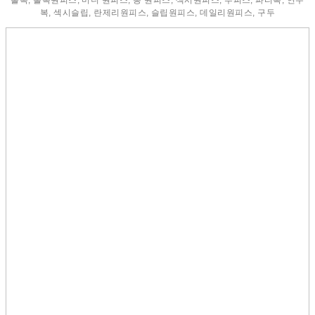
복, 섹시슬립, 란제리원피스, 슬립원피스, 데일리원피스, 구두