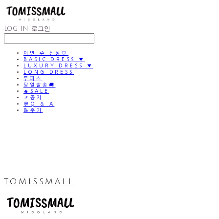
LOG IN
로그인
이번 주 신상🤍
BASIC DRESS ▼
LUXURY DRESS ▼
LONG DRESS
투피스
당일발송🚚
🔥SALE
📌공지
💬Q & A
📝후기
TOMISSMALL