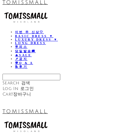
TOMISSMALL
이번 주 신상🤍
BASIC DRESS ▼
LUXURY DRESS ▼
LONG DRESS
투피스
당일발송🚚
🔥SALE
📌공지
💬Q & A
📝후기
Search
검색
Log In
로그인
Cart
장바구니
TOMISSMALL