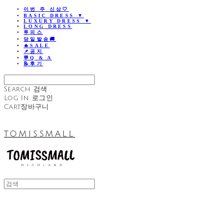
이번 주 신상🤍
BASIC DRESS ▼
LUXURY DRESS ▼
LONG DRESS
투피스
당일발송🚚
🔥SALE
📌공지
💬Q & A
📝후기
Search
검색
Log In
로그인
Cart
장바구니
TOMISSMALL