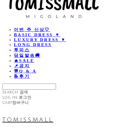
이번 주 신상🤍
BASIC DRESS ▼
LUXURY DRESS ▼
LONG DRESS
투피스
당일발송🚚
🔥SALE
📌공지
💬Q & A
📝후기
Search
검색
Log In
로그인
Cart
장바구니
TOMISSMALL