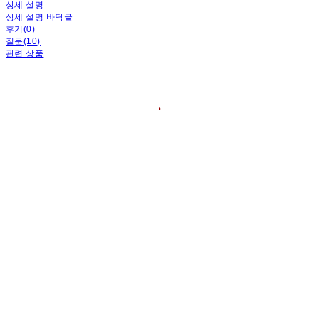
상세 설명
상세 설명 바닥글
후기(0)
질문(10)
관련 상품
❛