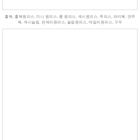
홀복, 홀복원피스, 미니 원피스, 롱 원피스, 섹시원피스, 투피스, 파티복, 연주
복, 섹시슬립, 란제리원피스, 슬립원피스, 데일리원피스, 구두