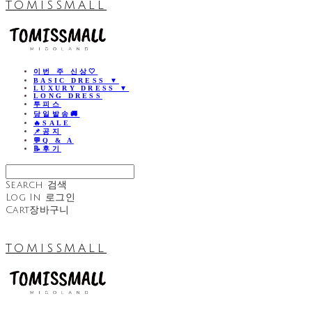
TOMISSMALL
이번 주 신상🤍
BASIC DRESS ▼
LUXURY DRESS ▼
LONG DRESS
투피스
당일발송🚚
🔥SALE
📌공지
💬Q & A
📝후기
Search
검색
Log In
로그인
Cart
장바구니
TOMISSMALL