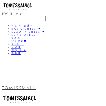
LOG IN
로그인
이번 주 신상🤍
BASIC DRESS ▼
LUXURY DRESS ▼
LONG DRESS
투피스
당일발송🚚
🔥SALE
📌공지
💬Q & A
📝후기
TOMISSMALL