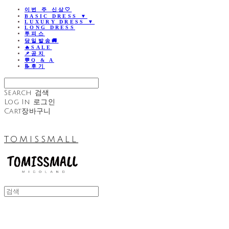
이번 주 신상🤍
BASIC DRESS ▼
LUXURY DRESS ▼
LONG DRESS
투피스
당일발송🚚
🔥SALE
📌공지
💬Q & A
📝후기
Search
검색
Log In
로그인
Cart
장바구니
TOMISSMALL