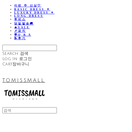
이번 주 신상🤍
BASIC DRESS ▼
LUXURY DRESS ▼
LONG DRESS
투피스
당일발송🚚
🔥SALE
📌공지
💬Q & A
📝후기
Search
검색
Log In
로그인
Cart
장바구니
TOMISSMALL