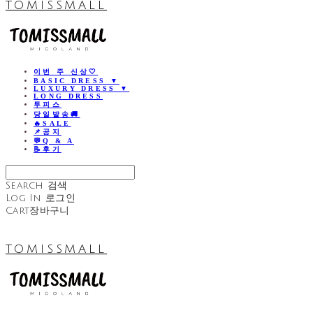
TOMISSMALL
이번 주 신상🤍
BASIC DRESS ▼
LUXURY DRESS ▼
LONG DRESS
투피스
당일발송🚚
🔥SALE
📌공지
💬Q & A
📝후기
Search
검색
Log In
로그인
Cart
장바구니
TOMISSMALL