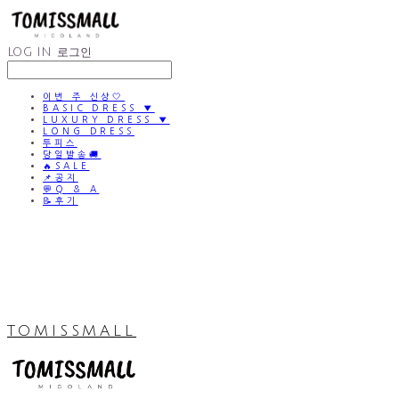
LOG IN
로그인
이번 주 신상🤍
BASIC DRESS ▼
LUXURY DRESS ▼
LONG DRESS
투피스
당일발송🚚
🔥SALE
📌공지
💬Q & A
📝후기
TOMISSMALL