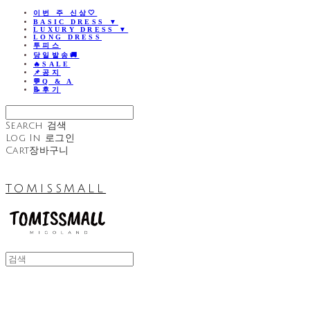
이번 주 신상🤍
BASIC DRESS ▼
LUXURY DRESS ▼
LONG DRESS
투피스
당일발송🚚
🔥SALE
📌공지
💬Q & A
📝후기
Search
검색
Log In
로그인
Cart
장바구니
TOMISSMALL