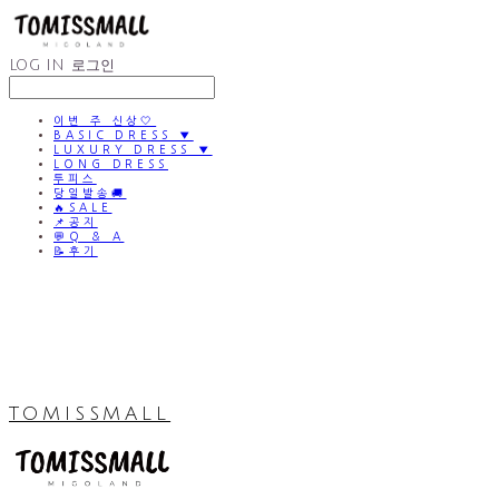
LOG IN
로그인
이번 주 신상🤍
BASIC DRESS ▼
LUXURY DRESS ▼
LONG DRESS
투피스
당일발송🚚
🔥SALE
📌공지
💬Q & A
📝후기
TOMISSMALL