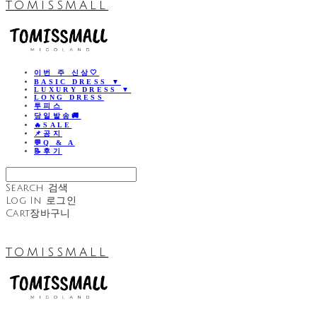
TOMISSMALL
이번 주 신상🤍
BASIC DRESS ▼
LUXURY DRESS ▼
LONG DRESS
투피스
당일발송🚚
🔥SALE
📌공지
💬Q & A
📝후기
Search
검색
Log In
로그인
Cart
장바구니
TOMISSMALL