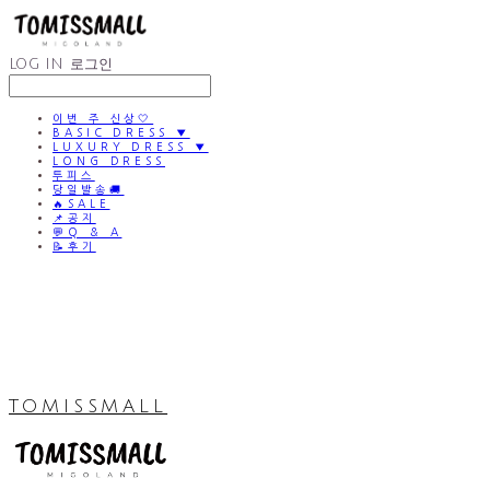
LOG IN
로그인
이번 주 신상🤍
BASIC DRESS ▼
LUXURY DRESS ▼
LONG DRESS
투피스
당일발송🚚
🔥SALE
📌공지
💬Q & A
📝후기
TOMISSMALL