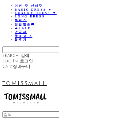
이번 주 신상🤍
BASIC DRESS ▼
LUXURY DRESS ▼
LONG DRESS
투피스
당일발송🚚
🔥SALE
📌공지
💬Q & A
📝후기
Search
검색
Log In
로그인
Cart
장바구니
TOMISSMALL