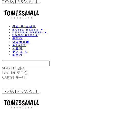
TOMISSMALL
이번 주 신상🤍
BASIC DRESS ▼
LUXURY DRESS ▼
LONG DRESS
투피스
당일발송🚚
🔥SALE
📌공지
💬Q & A
📝후기
Search
검색
Log In
로그인
Cart
장바구니
TOMISSMALL