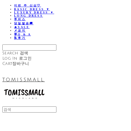
이번 주 신상🤍
BASIC DRESS ▼
LUXURY DRESS ▼
LONG DRESS
투피스
당일발송🚚
🔥SALE
📌공지
💬Q & A
📝후기
Search
검색
Log In
로그인
Cart
장바구니
TOMISSMALL