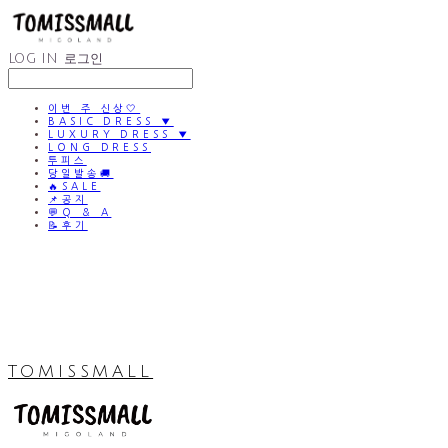
LOG IN
로그인
이번 주 신상🤍
BASIC DRESS ▼
LUXURY DRESS ▼
LONG DRESS
투피스
당일발송🚚
🔥SALE
📌공지
💬Q & A
📝후기
TOMISSMALL