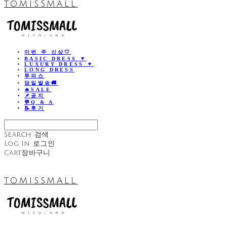
TOMISSMALL
이번 주 신상🤍
BASIC DRESS ▼
LUXURY DRESS ▼
LONG DRESS
투피스
당일발송🚚
🔥SALE
📌공지
💬Q & A
📝후기
Search
검색
Log In
로그인
Cart
장바구니
TOMISSMALL