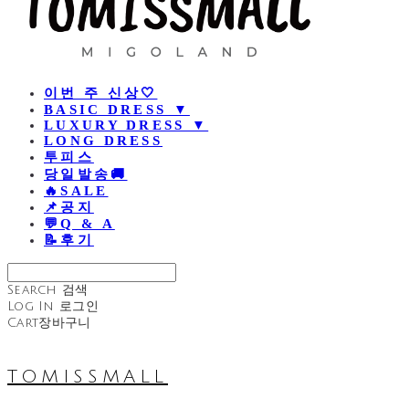
이번 주 신상🤍
BASIC DRESS ▼
LUXURY DRESS ▼
LONG DRESS
투피스
당일발송🚚
🔥SALE
📌공지
💬Q & A
📝후기
Search
검색
Log In
로그인
Cart
장바구니
TOMISSMALL