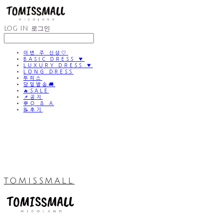
LOG IN
로그인
이번 주 신상🤍
BASIC DRESS ▼
LUXURY DRESS ▼
LONG DRESS
투피스
당일발송🚚
🔥SALE
📌공지
💬Q & A
📝후기
TOMISSMALL