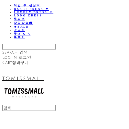
이번 주 신상🤍
BASIC DRESS ▼
LUXURY DRESS ▼
LONG DRESS
투피스
당일발송🚚
🔥SALE
📌공지
💬Q & A
📝후기
Search
검색
Log In
로그인
Cart
장바구니
TOMISSMALL