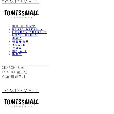
TOMISSMALL
이번 주 신상🤍
BASIC DRESS ▼
LUXURY DRESS ▼
LONG DRESS
투피스
당일발송🚚
🔥SALE
📌공지
💬Q & A
📝후기
Search
검색
Log In
로그인
Cart
장바구니
TOMISSMALL