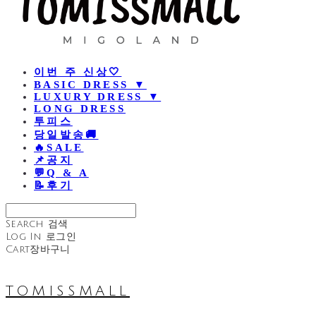
이번 주 신상🤍
BASIC DRESS ▼
LUXURY DRESS ▼
LONG DRESS
투피스
당일발송🚚
🔥SALE
📌공지
💬Q & A
📝후기
Search
검색
Log In
로그인
Cart
장바구니
TOMISSMALL