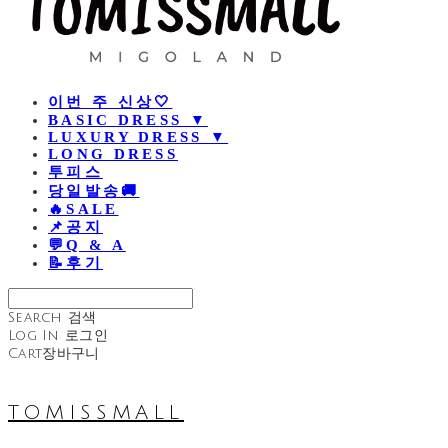
이번 주 신상🤍
BASIC DRESS ▼
LUXURY DRESS ▼
LONG DRESS
투피스
당일발송🚚
🔥SALE
📌공지
💬Q & A
📝후기
Search
검색
Log In
로그인
Cart
장바구니
TOMISSMALL