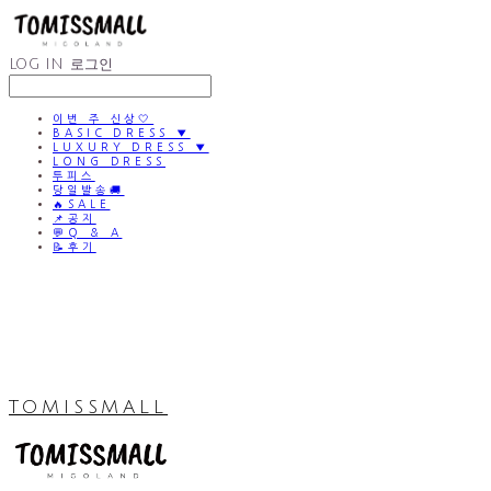
LOG IN
로그인
이번 주 신상🤍
BASIC DRESS ▼
LUXURY DRESS ▼
LONG DRESS
투피스
당일발송🚚
🔥SALE
📌공지
💬Q & A
📝후기
TOMISSMALL