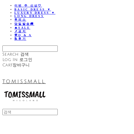
이번 주 신상🤍
BASIC DRESS ▼
LUXURY DRESS ▼
LONG DRESS
투피스
당일발송🚚
🔥SALE
📌공지
💬Q & A
📝후기
Search
검색
Log In
로그인
Cart
장바구니
TOMISSMALL