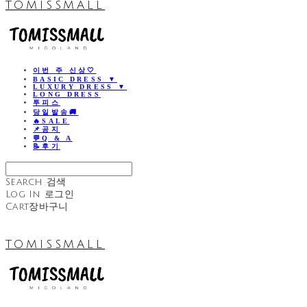
TOMISSMALL
이번 주 신상🤍
BASIC DRESS ▼
LUXURY DRESS ▼
LONG DRESS
투피스
당일발송🚚
🔥SALE
📌공지
💬Q & A
📝후기
Search
검색
Log In
로그인
Cart
장바구니
TOMISSMALL