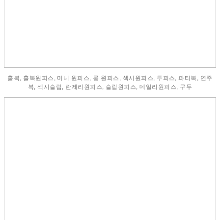
홀복, 홀복원피스, 미니 원피스, 롱 원피스, 섹시원피스, 투피스, 파티복, 연주
복, 섹시슬립, 란제리원피스, 슬립원피스, 데일리원피스, 구두