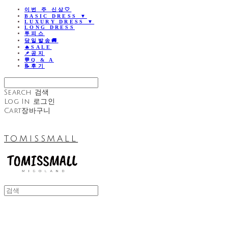
이번 주 신상🤍
BASIC DRESS ▼
LUXURY DRESS ▼
LONG DRESS
투피스
당일발송🚚
🔥SALE
📌공지
💬Q & A
📝후기
Search
검색
Log In
로그인
Cart
장바구니
TOMISSMALL