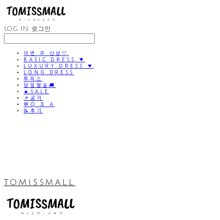
LOG IN
로그인
이번 주 신상🤍
BASIC DRESS ▼
LUXURY DRESS ▼
LONG DRESS
투피스
당일발송🚚
🔥SALE
📌공지
💬Q & A
📝후기
TOMISSMALL