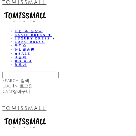
TOMISSMALL
이번 주 신상🤍
BASIC DRESS ▼
LUXURY DRESS ▼
LONG DRESS
투피스
당일발송🚚
🔥SALE
📌공지
💬Q & A
📝후기
Search
검색
Log In
로그인
Cart
장바구니
TOMISSMALL