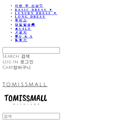
이번 주 신상🤍
BASIC DRESS ▼
LUXURY DRESS ▼
LONG DRESS
투피스
당일발송🚚
🔥SALE
📌공지
💬Q & A
📝후기
Search
검색
Log In
로그인
Cart
장바구니
TOMISSMALL