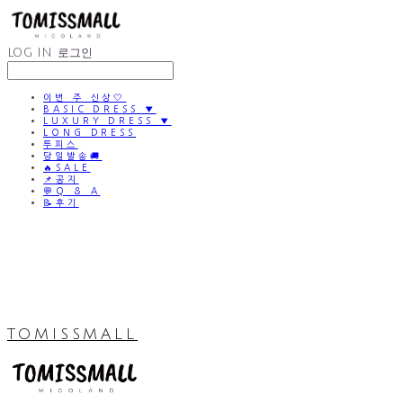
LOG IN
로그인
이번 주 신상🤍
BASIC DRESS ▼
LUXURY DRESS ▼
LONG DRESS
투피스
당일발송🚚
🔥SALE
📌공지
💬Q & A
📝후기
TOMISSMALL