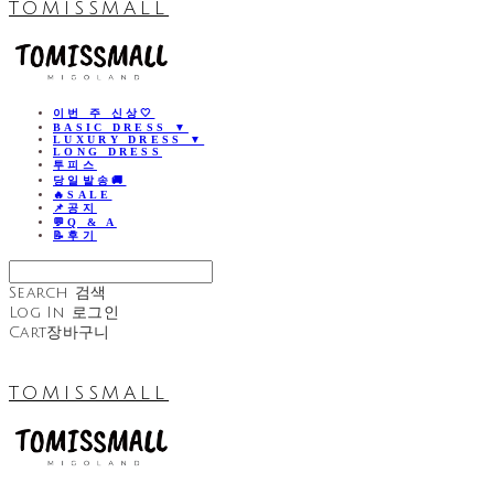
TOMISSMALL
이번 주 신상🤍
BASIC DRESS ▼
LUXURY DRESS ▼
LONG DRESS
투피스
당일발송🚚
🔥SALE
📌공지
💬Q & A
📝후기
Search
검색
Log In
로그인
Cart
장바구니
TOMISSMALL