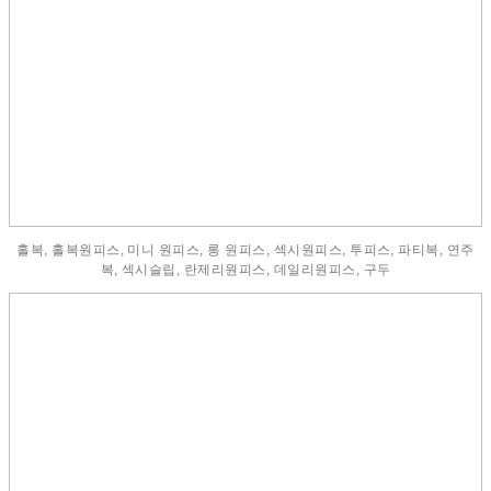
홀복, 홀복원피스, 미니 원피스, 롱 원피스, 섹시원피스, 투피스, 파티복, 연주
복, 섹시슬립, 란제리원피스, 데일리원피스, 구두