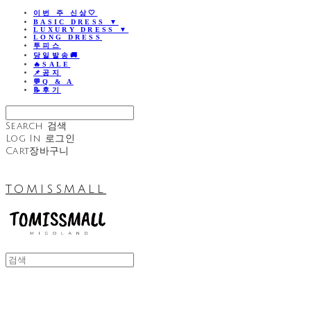
이번 주 신상🤍
BASIC DRESS ▼
LUXURY DRESS ▼
LONG DRESS
투피스
당일발송🚚
🔥SALE
📌공지
💬Q & A
📝후기
Search
검색
Log In
로그인
Cart
장바구니
TOMISSMALL