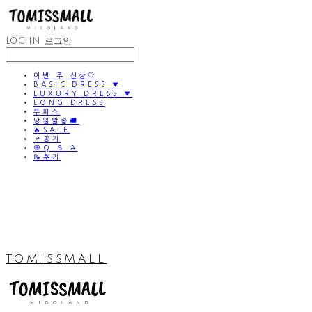
LOG IN
로그인
이번 주 신상🤍
BASIC DRESS ▼
LUXURY DRESS ▼
LONG DRESS
투피스
당일발송🚚
🔥SALE
📌공지
💬Q & A
📝후기
TOMISSMALL