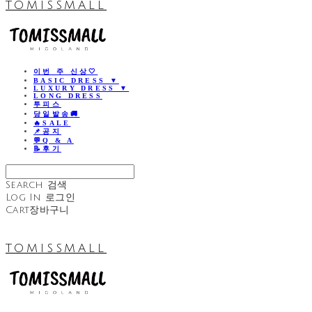
TOMISSMALL
이번 주 신상🤍
BASIC DRESS ▼
LUXURY DRESS ▼
LONG DRESS
투피스
당일발송🚚
🔥SALE
📌공지
💬Q & A
📝후기
Search
검색
Log In
로그인
Cart
장바구니
TOMISSMALL