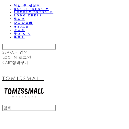
이번 주 신상🤍
BASIC DRESS ▼
LUXURY DRESS ▼
LONG DRESS
투피스
당일발송🚚
🔥SALE
📌공지
💬Q & A
📝후기
Search
검색
Log In
로그인
Cart
장바구니
TOMISSMALL