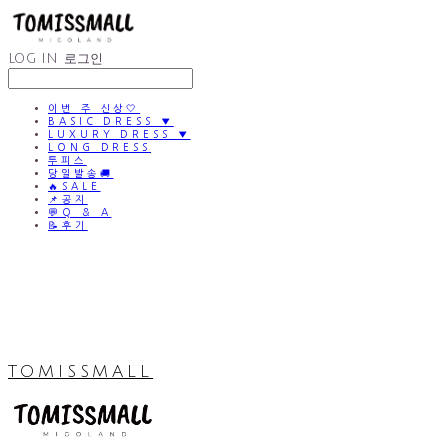
LOG IN
로그인
이번 주 신상🤍
BASIC DRESS ▼
LUXURY DRESS ▼
LONG DRESS
투피스
당일발송🚚
🔥SALE
📌공지
💬Q & A
📝후기
TOMISSMALL