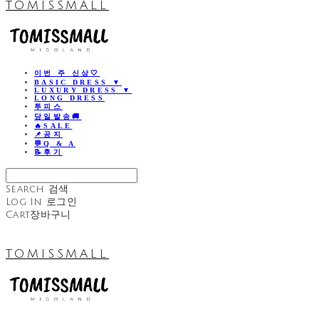
TOMISSMALL
이번 주 신상🤍
BASIC DRESS ▼
LUXURY DRESS ▼
LONG DRESS
투피스
당일발송🚚
🔥SALE
📌공지
💬Q & A
📝후기
Search
검색
Log In
로그인
Cart
장바구니
TOMISSMALL