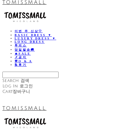
TOMISSMALL
이번 주 신상🤍
BASIC DRESS ▼
LUXURY DRESS ▼
LONG DRESS
투피스
당일발송🚚
🔥SALE
📌공지
💬Q & A
📝후기
Search
검색
Log In
로그인
Cart
장바구니
TOMISSMALL