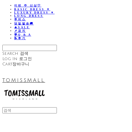
이번 주 신상🤍
BASIC DRESS ▼
LUXURY DRESS ▼
LONG DRESS
투피스
당일발송🚚
🔥SALE
📌공지
💬Q & A
📝후기
Search
검색
Log In
로그인
Cart
장바구니
TOMISSMALL