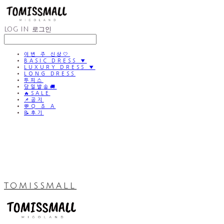
LOG IN
로그인
이번 주 신상🤍
BASIC DRESS ▼
LUXURY DRESS ▼
LONG DRESS
투피스
당일발송🚚
🔥SALE
📌공지
💬Q & A
📝후기
TOMISSMALL