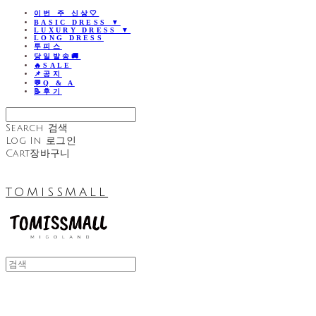
이번 주 신상🤍
BASIC DRESS ▼
LUXURY DRESS ▼
LONG DRESS
투피스
당일발송🚚
🔥SALE
📌공지
💬Q & A
📝후기
Search
검색
Log In
로그인
Cart
장바구니
TOMISSMALL