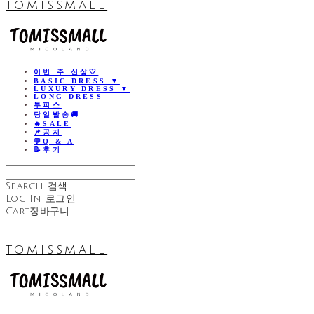
TOMISSMALL
이번 주 신상🤍
BASIC DRESS ▼
LUXURY DRESS ▼
LONG DRESS
투피스
당일발송🚚
🔥SALE
📌공지
💬Q & A
📝후기
Search
검색
Log In
로그인
Cart
장바구니
TOMISSMALL