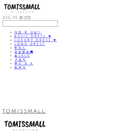
LOG IN
로그인
이번 주 신상🤍
BASIC DRESS ▼
LUXURY DRESS ▼
LONG DRESS
투피스
당일발송🚚
🔥SALE
📌공지
💬Q & A
📝후기
TOMISSMALL