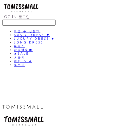
LOG IN
로그인
이번 주 신상🤍
BASIC DRESS ▼
LUXURY DRESS ▼
LONG DRESS
투피스
당일발송🚚
🔥SALE
📌공지
💬Q & A
📝후기
TOMISSMALL