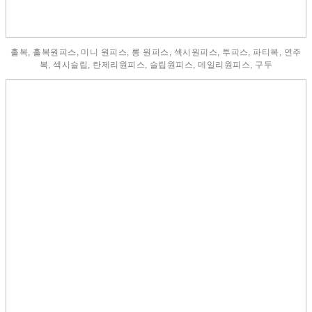
홀복, 홀복원피스, 미니 원피스, 롱 원피스, 섹시원피스, 투피스, 파티복, 연주
복, 섹시슬립, 란제리원피스, 슬립원피스, 데일리원피스, 구두