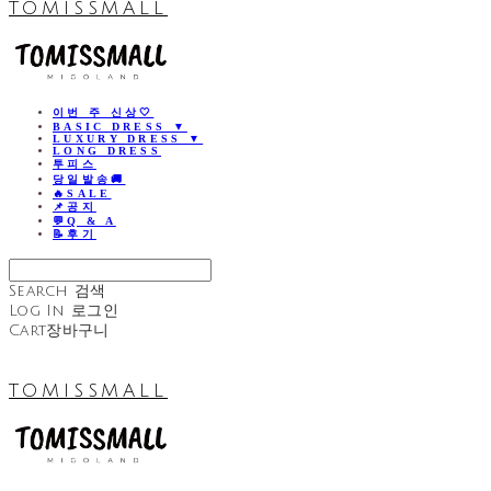
TOMISSMALL
이번 주 신상🤍
BASIC DRESS ▼
LUXURY DRESS ▼
LONG DRESS
투피스
당일발송🚚
🔥SALE
📌공지
💬Q & A
📝후기
Search
검색
Log In
로그인
Cart
장바구니
TOMISSMALL