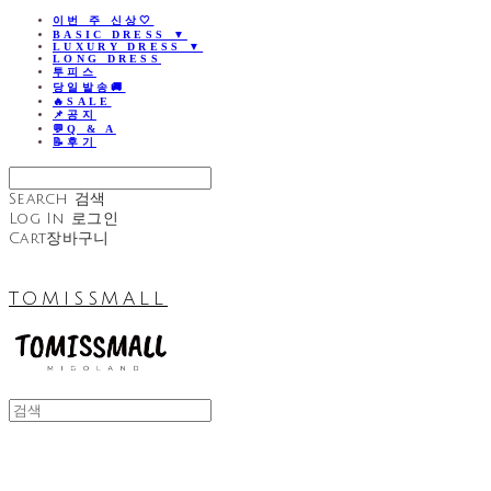
이번 주 신상🤍
BASIC DRESS ▼
LUXURY DRESS ▼
LONG DRESS
투피스
당일발송🚚
🔥SALE
📌공지
💬Q & A
📝후기
Search
검색
Log In
로그인
Cart
장바구니
TOMISSMALL