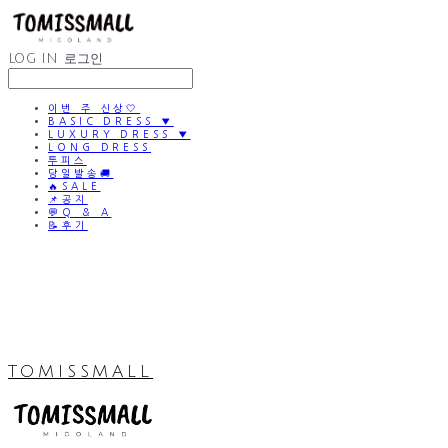
LOG IN
로그인
이번 주 신상🤍
BASIC DRESS ▼
LUXURY DRESS ▼
LONG DRESS
투피스
당일발송🚚
🔥SALE
📌공지
💬Q & A
📝후기
TOMISSMALL