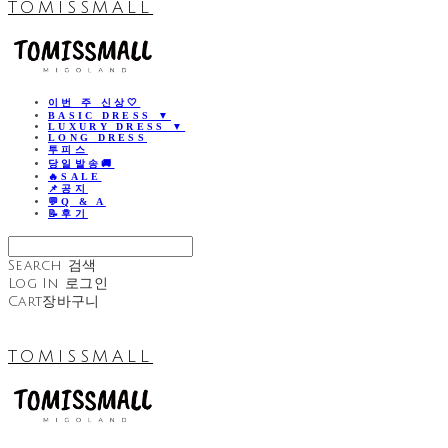
TOMISSMALL
이번 주 신상🤍
BASIC DRESS ▼
LUXURY DRESS ▼
LONG DRESS
투피스
당일발송🚚
🔥SALE
📌공지
💬Q & A
📝후기
Search
검색
Log In
로그인
Cart
장바구니
TOMISSMALL