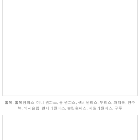
홀복, 홀복원피스, 미니 원피스, 롱 원피스, 섹시원피스, 투피스, 파티복, 연주
복, 섹시슬립, 란제리원피스, 슬립원피스, 데일리원피스, 구두