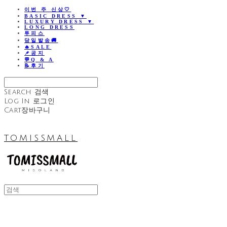
이번 주 신상🤍
BASIC DRESS ▼
LUXURY DRESS ▼
LONG DRESS
투피스
당일발송🚚
🔥SALE
📌공지
💬Q & A
📝후기
Search
검색
Log In
로그인
Cart
장바구니
TOMISSMALL