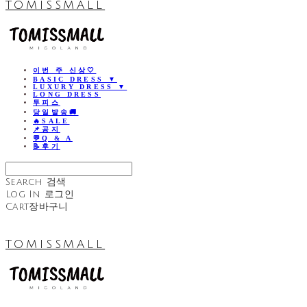
TOMISSMALL
이번 주 신상🤍
BASIC DRESS ▼
LUXURY DRESS ▼
LONG DRESS
투피스
당일발송🚚
🔥SALE
📌공지
💬Q & A
📝후기
Search
검색
Log In
로그인
Cart
장바구니
TOMISSMALL