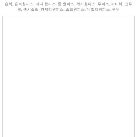
홀복, 홀복원피스, 미니 원피스, 롱 원피스, 섹시원피스, 투피스, 파티복, 연주
복, 섹시슬립, 란제리원피스, 슬립원피스, 데일리원피스, 구두