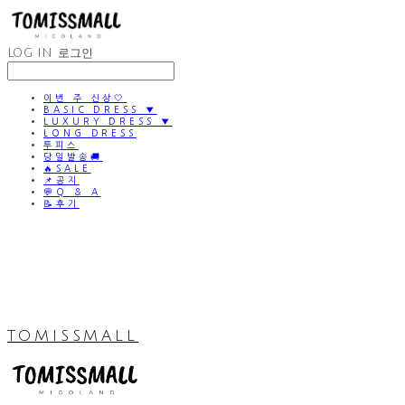
LOG IN
로그인
이번 주 신상🤍
BASIC DRESS ▼
LUXURY DRESS ▼
LONG DRESS
투피스
당일발송🚚
🔥SALE
📌공지
💬Q & A
📝후기
TOMISSMALL