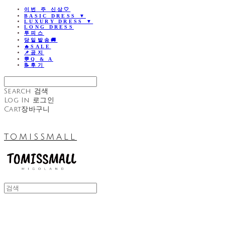
이번 주 신상🤍
BASIC DRESS ▼
LUXURY DRESS ▼
LONG DRESS
투피스
당일발송🚚
🔥SALE
📌공지
💬Q & A
📝후기
Search
검색
Log In
로그인
Cart
장바구니
TOMISSMALL