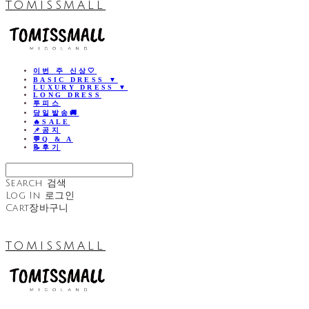
TOMISSMALL
이번 주 신상🤍
BASIC DRESS ▼
LUXURY DRESS ▼
LONG DRESS
투피스
당일발송🚚
🔥SALE
📌공지
💬Q & A
📝후기
Search
검색
Log In
로그인
Cart
장바구니
TOMISSMALL