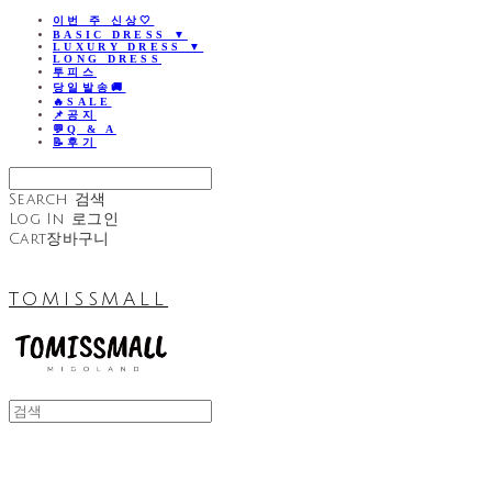
이번 주 신상🤍
BASIC DRESS ▼
LUXURY DRESS ▼
LONG DRESS
투피스
당일발송🚚
🔥SALE
📌공지
💬Q & A
📝후기
Search
검색
Log In
로그인
Cart
장바구니
TOMISSMALL