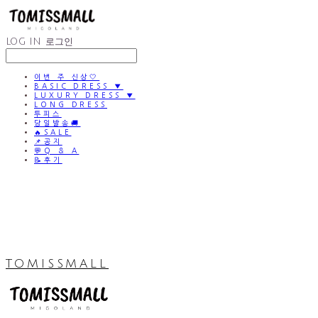
LOG IN
로그인
이번 주 신상🤍
BASIC DRESS ▼
LUXURY DRESS ▼
LONG DRESS
투피스
당일발송🚚
🔥SALE
📌공지
💬Q & A
📝후기
TOMISSMALL