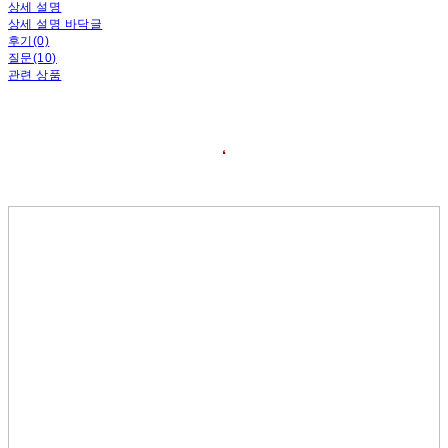
상세 설명
상세 설명 바닥글
후기(0)
질문(10)
관련 상품
❛