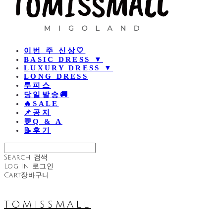
이번 주 신상🤍
BASIC DRESS ▼
LUXURY DRESS ▼
LONG DRESS
투피스
당일발송🚚
🔥SALE
📌공지
💬Q & A
📝후기
Search
검색
Log In
로그인
Cart
장바구니
TOMISSMALL